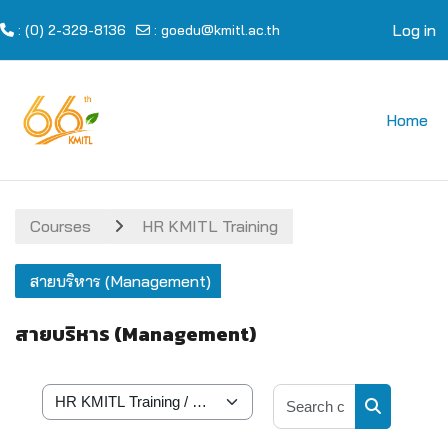
Log in
: (0) 2-329-8136
:
goedu@kmitl.ac.th
Skip to main content
Home
Courses
HR KMITL Training
สายบริหาร (Management)
สายบริหาร (Management)
Search cour
Course categories
Search cou